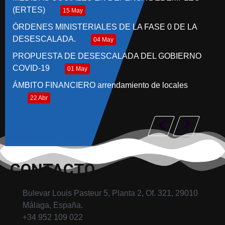
(ERTES)
15 May
ÓRDENES MINISTERIALES DE LA FASE 0 DE LA
DESESCALADA.
04 May
PROPUESTA DE DESESCALADA DEL GOBIERNO
COVID-19
01 May
ÁMBITO FINANCIERO arrendamiento de locales
22 Abr
CONTACTO
Bulevar Louis Pasteur 5, Planta 2, Of. 321, 29010
Málaga, España.
+34 952 109 022