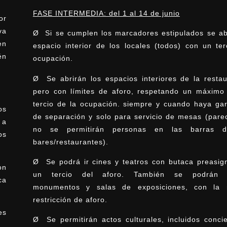
FASE INTERMEDIA: del 1 al 14 de junio
or
va
Ø Si se cumplen los marcadores estipulados se abr
en
espacio interior de los locales (todos) con un ter
én
ocupación.
Ø Se abrirán los espacios interiores de la restau
pero con límites de aforo, respetando un máximo
tercio de la ocupación. siempre y cuando haya gar
os
de separación y solo para servicio de mesas (pare
 a
no se permitirán personas en las barras d
os
bares/restaurantes).
Ø Se podrá ir cines y teatros con butaca preasig
on
un tercio del aforo. También se podrán vi
ca
monumentos y salas de exposiciones, con la
restricción de aforo.
es
Ø Se permitirán actos culturales, incluidos concie