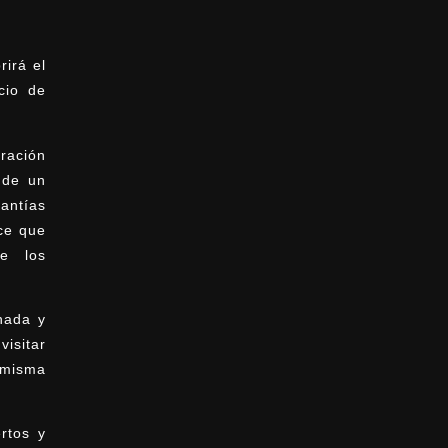
irá el
cio de
ración
 de un
antías
ce que
e los
nada y
sitar
 misma
rtos y