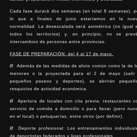
Cada fase durará dos semanas (en total 8 semanas), p
lo que a finales de junio estaríamos en la nue
normalidad. La desescalada será asimétrica (no igual 
todos los territorios) y, en principio, no se prev
intercambios de personas entre provincias.
FASE DE PREPARACIÓN: del 4 al 17 de mayo.
Ø Además de las medidas de alivio común como la de l
menores o la proyectada para el 2 de mayo (salir
pequeños paseos y deportes), se abrirán pequeñ
resquicios de actividad económica.
Ø Apertura de locales con cita previa: restaurantes c
servicio de comida a domicilio o para llevar (pero nun
en el local) o peluquerías, entre otros (por definir).
Ø Deporte profesional: Los entrenamientos individual
de deportistas federados y ligas profesionales.