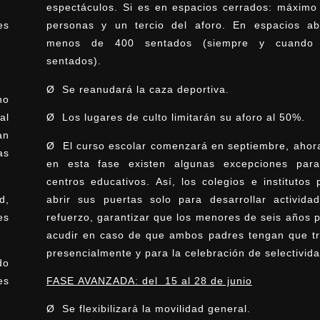
espectáculos. Si es en espacios cerrados: máximo
es
personas y un tercio del aforo. En espacios abi
menos de 400 sentados (siempre y cuando 
sentados).
Ø Se reanudará la caza deportiva.
no
al
Ø Los lugares de culto limitarán su aforo al 50%.
an
Ø El curso escolar comenzará en septiembre, ahora
as
en esta fase existen
algunas excepciones para
centros educativos.
Así, los colegios e institutos
d,
abrir sus puertas
solo para desarrollar activida
es
refuerzo,
garantizar que los menores de seis años 
acudir
en caso de que ambos padres tengan que tr
presencialmente y para la celebración de selectivida
do
es
FASE AVANZADA: del 15 al 28 de junio
Ø Se flexibilizará la movilidad general.