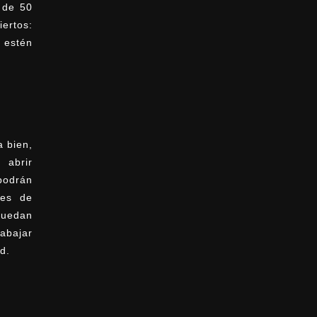
 de 50
ertos:
estén
 bien,
 abrir
 podrán
des de
puedan
abajar
d.