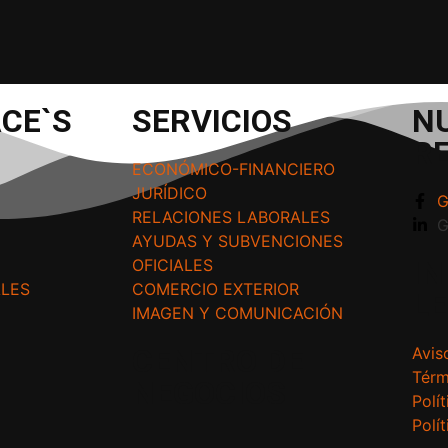
CE`S
SERVICIOS
N
R
ECONÓMICO-FINANCIERO
JURÍDICO
G
RELACIONES LABORALES
G
AYUDAS Y SUBVENCIONES
I
OFICIALES
ALES
COMERCIO EXTERIOR
L
IMAGEN Y COMUNICACIÓN
CENTRO DE
Avis
Térm
NEGOCIOS
Polí
Polí