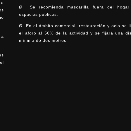
 a
Ø Se recomienda mascarilla fuera del hoga
os
espacios públicos.
io
Ø En el ámbito comercial, restauración y ocio se l
el aforo al 50% de la actividad y se fijará una di
 a
mínima de dos metros.
es
el