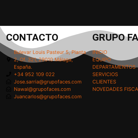
CONTACTO
GRUPO FA
Bulevar Louis Pasteur 5, Planta
INICIO
2, Of. 321, 29010 Málaga,
EQUIPO
España.
DEPARTAMENTOS
+34 952 109 022
SERVICIOS
Jose.sarria@grupofaces.com
CLIENTES
Nawal@grupofaces.com
NOVEDADES FISC
Juancarlos@grupofaces.com