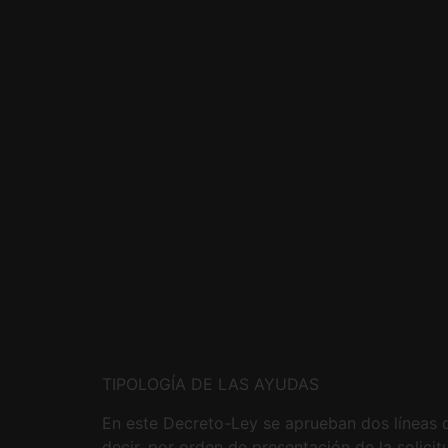
TIPOLOGÍA DE LAS AYUDAS
En este Decreto-Ley se aprueban dos líneas d
decir, por orden de presentación de la solici